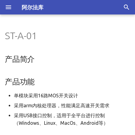
阿尔法库
正
在
ST-A-01
ESP32开发板
CANbus调试
USBHUB
智能开关
产品简介
冗余电源报警器
DTU
数码管显示模块
简介
技术博客
串口调试助手
简介
工具
介绍
PY32F002AF15P6TU核心
IOCAN2
USB转485/232/TTL
UH-04
UP-01
US-01
UT-01
SW-W1L-30A
NL-RGB-01
GTW-ESP32-105V网关
PW-01
SW-REY-01
CANBUS转WIFI
CA-01
CL-01
CZ-01
CN-01
CR-01
IOPL协议
TinyGSM
mqtt开源服务器(mosca)
GRBL
安装
安装
编译安装
安装
安装
初
始
Linux开发板
串口调试
USB转PCIE
智能灯泡
产品功能
工业继电器控制板
CAN总线模块
开源通信协议
网络调试助手
Docker
USB2CAN
USB转TTL
UH-0401
SW-W8L-10A
NL-C1-01
PGW-01
RS485转WIFI
CA-02
CZ-01M
CN-01P
RadioLib
网关(OpenMQTTGateway
ESP32_GRBL
配置
配置
使用
产品简介
化
PY32系列开发板
USB转SATA
智能网关
产品参数
电源开关控制板
LORA模块
通信库
CAN总线调试下载工具
Homeassistant
UH-07
PTW-01
CANBUS转以太网(RJ45)
python-can
ESPurna项目
SimpleFOC
使用
使用
搜
产品功能
USB转TTL
远程定位
产品实物
工业温控器
zigbee
智能家居
ESP8266/ESP32下载工具
Tasmota
UH-25A
RS485转以太网(RJ45)
modbus_tk
Tasmota项目
索
单模块采用16路MOS开关设计
引
产品使用说明
工业温度采集器
NB模块
工业控制
HLW8032调试工具
Esphome
UH-25S
libmodbus
ESPEasy项目
采用arm内核处理器，性能满足高速开关需求
擎
产品购买链接
网口模块
Mosquitto
can-utils
WLED项目
采用USB接口控制，适用于全平台进行控制
（Windows、Linux、MacOs、Android等）
FastLED项目