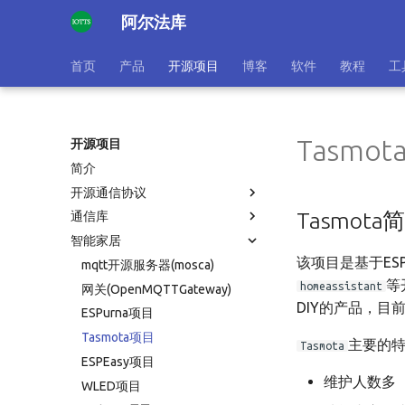
阿尔法库
首页
产品
开源项目
博客
软件
教程
工
Tasmo
开源项目
简介
开源通信协议
Tasmota
通信库
智能家居
该项目是基于ES
mqtt开源服务器(mosca)
等
homeassistant
网关(OpenMQTTGateway)
DIY的产品，目
ESPurna项目
Tasmota项目
主要的
Tasmota
ESPEasy项目
维护人数多
WLED项目