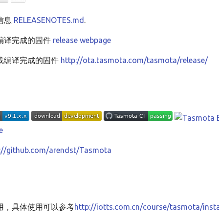
信息
RELEASENOTES.md
.
编译完成的固件
release webpage
载编译完成的固件
http://ota.tasmota.com/tasmota/release/
://github.com/arendst/Tasmota
用，具体使用可以参考
http://iotts.com.cn/course/tasmota/insta